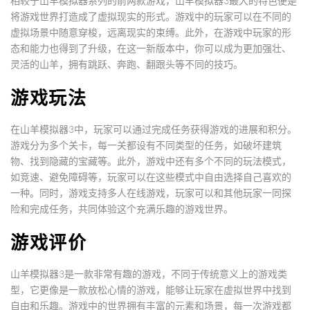
相较于山羊模拟器系列的前两款游戏，山羊模拟器3最大的特色便是
将游戏世界打造成了虚拟现实的形式。游戏中的玩家可以在不同的
虚拟场景中随意穿梭，远离现实的束缚。此外，在游戏中玩家的形
态和能力也得到了升级，在这一新版本中，你可以成为更加强壮、
灵活的山羊，拥有跳跃、奔跑、翻跟头等不同的技巧。
游戏玩法
在山羊模拟器3中，玩家可以通过完成任务获得游戏的进展和积分。
游戏分为多个关卡，每一关都设有不同类型的任务，如破坏建筑
物、找到隐藏的宝藏等。此外，游戏中还有多个不同的玩法模式，
如竞速、避免障碍等，玩家可以在这些模式中自由选择自己喜欢的
一种。同时，游戏支持多人在线游戏，玩家可以和其他玩家一同探
险和完成任务，共同体验这个充满乐趣的游戏世界。
游戏评价
山羊模拟器3是一款非常有趣的游戏，不同于传统意义上的游戏类
型，它更像是一款放松心情的游戏，能够让玩家在虚拟世界中找到
自由和乐趣。游戏中的世界拥有丰富的元素和场景，每一次游戏都