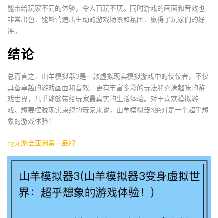
能带给玩家不同的体验，令人百玩不厌。同时游戏的画面和音效也
非常出色，能够营造出生动的游戏场景和氛围，赢得了玩家们的好
评。
结论
总而言之，山羊模拟器3是一款虚拟现实模拟游戏中的佼佼者，不仅
具备卓越的游戏画面和音效，更有丰富多彩的玩法和充满趣味的游
戏世界，几乎能够带给玩家最真实的生活体验。对于喜欢模拟游
戏、想要摆脱现实束缚的玩家来说，山羊模拟器3绝对是一个超乎想
象的游戏体验！
ag九游会亚洲第一品牌